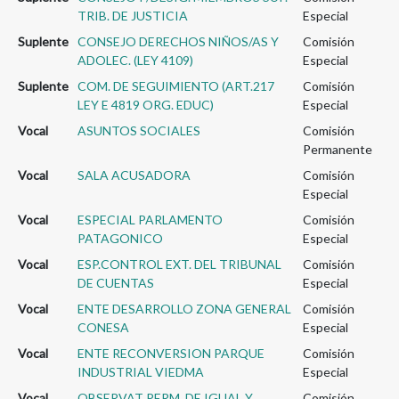
TRIB. DE JUSTICIA
Especial
Suplente
CONSEJO DERECHOS NIÑOS/AS Y
Comisión
ADOLEC. (LEY 4109)
Especial
Suplente
COM. DE SEGUIMIENTO (ART.217
Comisión
LEY E 4819 ORG. EDUC)
Especial
Vocal
ASUNTOS SOCIALES
Comisión
Permanente
Vocal
SALA ACUSADORA
Comisión
Especial
Vocal
ESPECIAL PARLAMENTO
Comisión
PATAGONICO
Especial
Vocal
ESP.CONTROL EXT. DEL TRIBUNAL
Comisión
DE CUENTAS
Especial
Vocal
ENTE DESARROLLO ZONA GENERAL
Comisión
CONESA
Especial
Vocal
ENTE RECONVERSION PARQUE
Comisión
INDUSTRIAL VIEDMA
Especial
Vocal
OBSERVAT PERM. DE IGUAL Y
Comisión