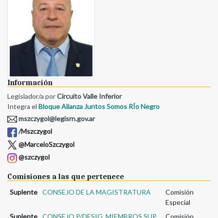
Información
Legislador/a por
Circuito Valle Inferior
Integra el
Bloque Alianza Juntos Somos RÍo Negro
mszczygol@legisrn.gov.ar
/Mszczygol
@MarceloSzczygol
@szczygol
Comisiones a las que pertenece
Suplente
CONSEJO DE LA MAGISTRATURA
Comisión
Especial
Suplente
CONSEJO P/DESIG. MIEMBROS SUP.
Comisión