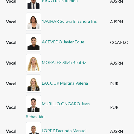
PICA Lucas Romeo
Vocal
AJSRN
YAUHAR Soraya Elisandra Iris
Vocal
AJSRN
ACEVEDO Javier Edue
Vocal
CC.ARI.C
MORALES Silvia Beatriz
Vocal
AJSRN
LACOUR Martina Valeria
Vocal
PUR
MURILLO ONGARO Juan
Vocal
PUR
Sebastián
LÓPEZ Facundo Manuel
Vocal
AJSRN