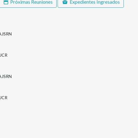
Próximas Reuniones
Expedientes Ingresados
AJSRN
UCR
AJSRN
UCR