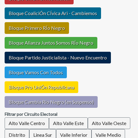
Bloque CoaliciÓn CÍvica Ari - Cambiemos
Bloque Primero RÍo Negro
Bloque Alianza Juntos Somos RÍo Negro
Bloque Partido Justicialista - Nuevo Encuentro
Bloque Vamos Con Todos
Bloque Pro UniÓn Republicana
Bloque Cambia Río Negro (en Suspenso)
Filtrar por Circuito Electoral
Alto Valle Centro
Alto Valle Este
Alto Valle Oeste
Distrito
Linea Sur
Valle Inferior
Valle Medio