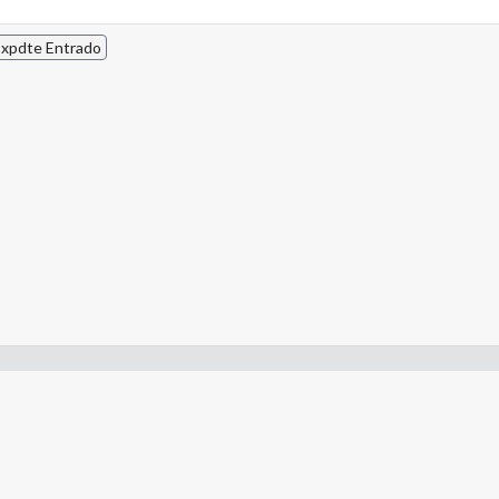
xpdte Entrado
- Constitución de la Nación Argentina
- Gobierno de la Nación Argentina
- Poder Judicial de la Nación Argentina
- H. Senado de la Nación Argentina