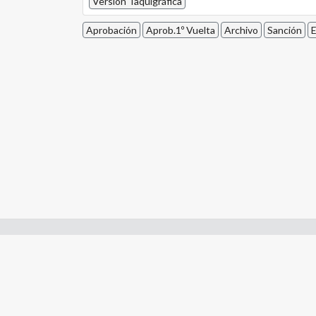
Versión Taquigráfica
Aprobación
Aprob.1º Vuelta
Archivo
Sanción
E
Enlaces de interes:
- Constitución de Río Negro
- Gobierno de Río Negro
- Poder Judicial de Río Negro
- Tribunal de Cuentas de Río Negro