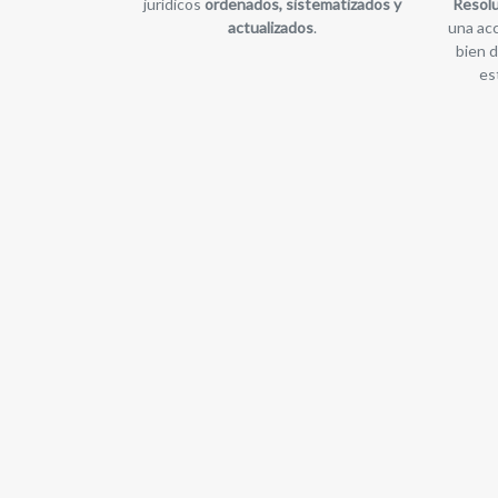
jurídicos
ordenados, sistematizados y
Resolu
actualizados
.
una acc
bien d
es