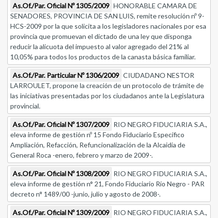
As.Of./Par. Oficial Nº 1305/2009
HONORABLE CAMARA DE
SENADORES, PROVINCIA DE SAN LUIS, remite resolución nº 9-
HCS-2009 por la que solicita a los legisladores nacionales por esa
provincia que promuevan el dictado de una ley que disponga
reducir la alícuota del impuesto al valor agregado del 21% al
10,05% para todos los productos de la canasta básica familiar.
As.Of./Par. Particular Nº 1306/2009
CIUDADANO NESTOR
LARROULET, propone la creación de un protocolo de trámite de
las iniciativas presentadas por los ciudadanos ante la Legislatura
provincial.
As.Of./Par. Oficial Nº 1307/2009
RIO NEGRO FIDUCIARIA S.A.,
eleva informe de gestión nº 15 Fondo Fiduciario Específico
Ampliación, Refacción, Refuncionalización de la Alcaidía de
General Roca -enero, febrero y marzo de 2009-.
As.Of./Par. Oficial Nº 1308/2009
RIO NEGRO FIDUCIARIA S.A.,
eleva informe de gestión n° 21, Fondo Fiduciario Río Negro - PAR
decreto n° 1489/00 -junio, julio y agosto de 2008-.
As.Of./Par. Oficial Nº 1309/2009
RIO NEGRO FIDUCIARIA S.A.,