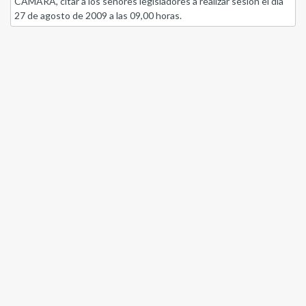
CAMARA, citar a los señores legisladores a realizar sesión el día
27 de agosto de 2009 a las 09,00 horas.