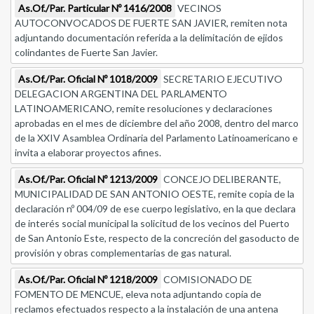
As.Of./Par. Particular Nº 1416/2008
VECINOS
AUTOCONVOCADOS DE FUERTE SAN JAVIER, remiten nota
adjuntando documentación referida a la delimitación de ejidos
colindantes de Fuerte San Javier.
As.Of./Par. Oficial Nº 1018/2009
SECRETARIO EJECUTIVO
DELEGACION ARGENTINA DEL PARLAMENTO
LATINOAMERICANO, remite resoluciones y declaraciones
aprobadas en el mes de diciembre del año 2008, dentro del marco
de la XXIV Asamblea Ordinaria del Parlamento Latinoamericano e
invita a elaborar proyectos afines.
As.Of./Par. Oficial Nº 1213/2009
CONCEJO DELIBERANTE,
MUNICIPALIDAD DE SAN ANTONIO OESTE, remite copia de la
declaración nº 004/09 de ese cuerpo legislativo, en la que declara
de interés social municipal la solicitud de los vecinos del Puerto
de San Antonio Este, respecto de la concreción del gasoducto de
provisión y obras complementarias de gas natural.
As.Of./Par. Oficial Nº 1218/2009
COMISIONADO DE
FOMENTO DE MENCUE, eleva nota adjuntando copia de
reclamos efectuados respecto a la instalación de una antena