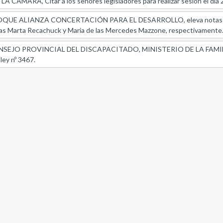
CAMARA, Citar a los señores legisladores para realizar sesión el día 21
UE ALIANZA CONCERTACIÓN PARA EL DESARROLLO, eleva notas de la
nas Marta Recachuck y Maria de las Mercedes Mazzone, respectivamente
JO PROVINCIAL DEL DISCAPACITADO, MINISTERIO DE LA FAMILIA, ele
 ley nº 3467.