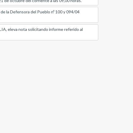
 de octubre del corriente a las 09,00 horas.
 Defensora del Pueblo nº 100 y 094/04
.
va nota solicitando informe referido al