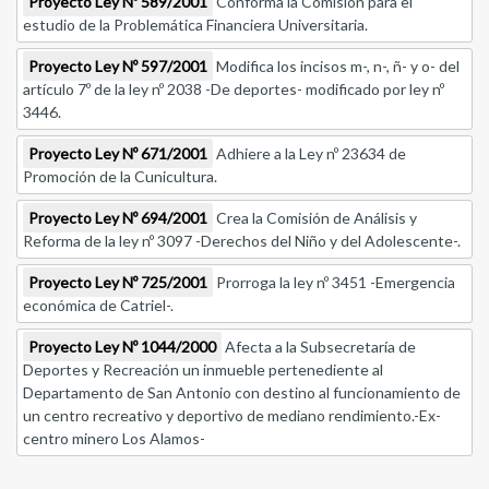
Proyecto Ley Nº 589/2001
Conforma la Comisión para el
estudio de la Problemática Financiera Universitaria.
Proyecto Ley Nº 597/2001
Modifica los incisos m-, n-, ñ- y o- del
artículo 7º de la ley nº 2038 -De deportes- modificado por ley nº
3446.
Proyecto Ley Nº 671/2001
Adhiere a la Ley nº 23634 de
Promoción de la Cunicultura.
Proyecto Ley Nº 694/2001
Crea la Comisión de Análisis y
Reforma de la ley nº 3097 -Derechos del Niño y del Adolescente-.
Proyecto Ley Nº 725/2001
Prorroga la ley nº 3451 -Emergencia
económica de Catriel-.
Proyecto Ley Nº 1044/2000
Afecta a la Subsecretaría de
Deportes y Recreación un inmueble pertenediente al
Departamento de San Antonio con destino al funcionamiento de
un centro recreativo y deportivo de mediano rendimiento.-Ex-
centro minero Los Alamos-