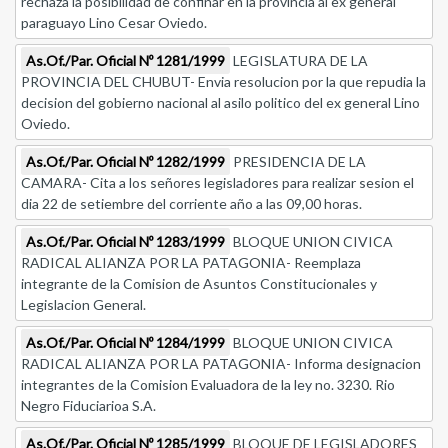
rechaza la posibilidad de confinar en la provincia al ex general
paraguayo Lino Cesar Oviedo.
As.Of./Par. Oficial Nº 1281/1999
LEGISLATURA DE LA
PROVINCIA DEL CHUBUT- Envia resolucion por la que repudia la
decision del gobierno nacional al asilo politico del ex general Lino
Oviedo.
As.Of./Par. Oficial Nº 1282/1999
PRESIDENCIA DE LA
CAMARA- Cita a los señores legisladores para realizar sesion el
dia 22 de setiembre del corriente año a las 09,00 horas.
As.Of./Par. Oficial Nº 1283/1999
BLOQUE UNION CIVICA
RADICAL ALIANZA POR LA PATAGONIA- Reemplaza
integrante de la Comision de Asuntos Constitucionales y
Legislacion General.
As.Of./Par. Oficial Nº 1284/1999
BLOQUE UNION CIVICA
RADICAL ALIANZA POR LA PATAGONIA- Informa designacion
integrantes de la Comision Evaluadora de la ley no. 3230. Rio
Negro Fiduciarioa S.A.
As.Of./Par. Oficial Nº 1285/1999
BLOQUE DE LEGISLADORES