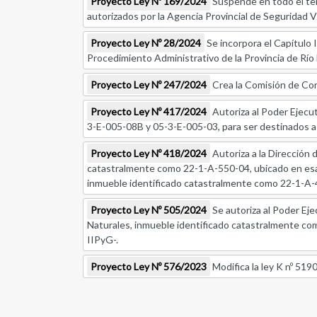
Proyecto Ley Nº 169/2024
Suspende en todo el ter
autorizados por la Agencia Provincial de Seguridad V
Proyecto Ley Nº 28/2024
Se incorpora el Capítulo I
Procedimiento Administrativo de la Provincia de Río
Proyecto Ley Nº 247/2024
Crea la Comisión de Co
Proyecto Ley Nº 417/2024
Autoriza al Poder Ejecut
3-E-005-08B y 05-3-E-005-03, para ser destinados a l
Proyecto Ley Nº 418/2024
Autoriza a la Dirección d
catastralmente como 22-1-A-550-04, ubicado en esa loc
inmueble identificado catastralmente como 22-1-A-4
Proyecto Ley Nº 505/2024
Se autoriza al Poder Eje
Naturales, inmueble identificado catastralmente co
IIPyG-.
Proyecto Ley Nº 576/2023
Modifica la ley K nº 5190