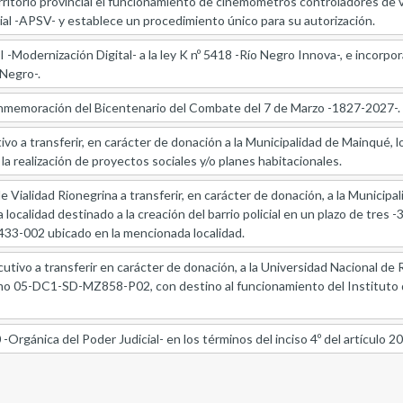
ritorio provincial el funcionamiento de cinemómetros controladores de 
ial -APSV- y establece un procedimiento único para su autorización.
I -Modernización Digital- a la ley K nº 5418 -Río Negro Innova-, e incorpora
 Negro-.
nmemoración del Bicentenario del Combate del 7 de Marzo -1827-2027-.
ivo a transferir, en carácter de donación a la Municipalidad de Mainqué,
a realización de proyectos sociales y/o planes habitacionales.
e Vialidad Rionegrina a transferir, en carácter de donación, a la Municipa
alidad destinado a la creación del barrio policial en un plazo de tres -3-
33-002 ubicado en la mencionada localidad.
cutivo a transferir en carácter de donación, a la Universidad Nacional de R
mo 05-DC1-SD-MZ858-P02, con destino al funcionamiento del Instituto d
 -Orgánica del Poder Judicial- en los términos del inciso 4º del artículo 2