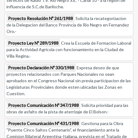
servicios de Radio T.V. Rio Negro S.E. - Canal 10 - a la region de
influencia de S.C.de Bariloche.
Proyecto Resolución Nº 261/1988
Solicita la recategorizacion
de la Delegacion del Banco Provincia de Rio Negro en Fernandez
Oro.-
Proyecto Ley Nº 289/1988
Crea la Escuela de Formacion Laboral
para la Actividad Agricola con funcionamiento en la Ciudad de
Villa Regina.-
Proyecto Declaración Nº 330/1988
Expresa deseo de que
proyectos relacionados con Parques Nacionales no sean
aprobados en el Congreso Nacional sin previa participacion de las
Legislaturas Provinciales donde esten ubicadas las Zonas en
Cuestion.
Proyecto Comunicación Nº 347/1988
Solicita prioridad para las
obras de asfalto de la pista de aterrizaje de El Bolson.-
Proyecto Comunicación Nº 431/1988
Gestiona para la Obra
"Puente Cinco Saltos Centenario", el financiamiento ante la
Comision Bilateral Argentina-Italiana, prevista en el Tratado de