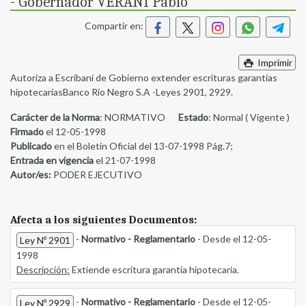
- Gobernador VERANI Pablo
Compartir en:
Imprimir
Autoriza a Escribani de Gobierno extender escrituras garantias
hipotecariasBanco Rio Negro S.A -Leyes 2901, 2929.
Carácter de la Norma
: NORMATIVO
Estado
: Normal ( Vigente )
Firmado
el 12-05-1998
Publicado
en el Boletín Oficial del 13-07-1998 Pág.7;
Entrada en vigencia
el 21-07-1998
Autor/es:
PODER EJECUTIVO
Afecta a los siguientes Documentos:
-
Normativo - Reglamentario
- Desde el 12-05-
Ley Nº 2901
1998
Descripción:
Extiende escritura garantia hipotecaria.
-
Normativo - Reglamentario
- Desde el 12-05-
Ley Nº 2929