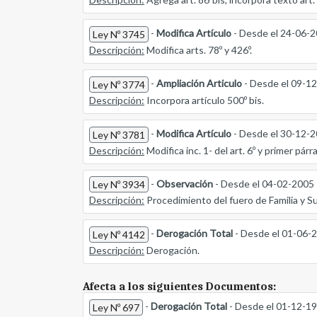
-
Modifica Artículo
- Desde el 24-06-
Ley Nº 3745
Descripción:
Modifica arts. 78º y 426º.
-
Ampliación Articulo
- Desde el 09-1
Ley Nº 3774
Descripción:
Incorpora artículo 500º bis.
-
Modifica Artículo
- Desde el 30-12-
Ley Nº 3781
Descripción:
Modifica inc. 1- del art. 6º y primer párra
-
Observación
- Desde el 04-02-2005
Ley Nº 3934
Descripción:
Procedimiento del fuero de Familia y S
-
Derogación Total
- Desde el 01-06-
Ley Nº 4142
Descripción:
Derogación.
Afecta a los siguientes Documentos:
-
Derogación Total
- Desde el 01-12-1
Ley Nº 697