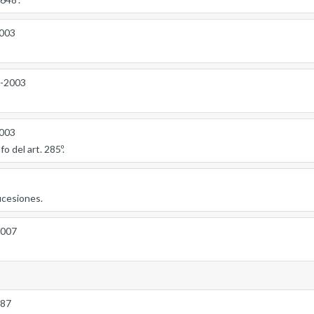
2003
2-2003
2003
fo del art. 285º.
ucesiones.
2007
987