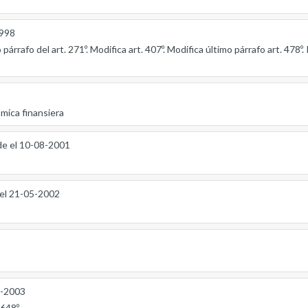
1998
párrafo del art. 271º. Modifica art. 407º. Modifica último párrafo art. 478º
ica finansiera
de el 10-08-2001
el 21-05-2002
6-2003
648º.