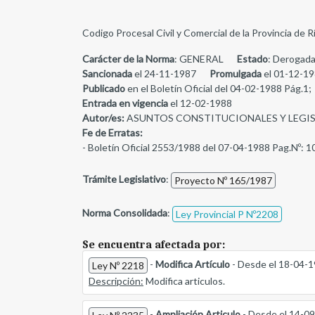
Codigo Procesal Civil y Comercial de la Provincia de R
Carácter de la Norma
: GENERAL
Estado
: Derogada
Sancionada
el 24-11-1987
Promulgada
el 01-12-19
Publicado
en el Boletín Oficial del 04-02-1988 Pág.1;
Entrada en vigencia
el 12-02-1988
Autor/es:
ASUNTOS CONSTITUCIONALES Y LEGI
Fe de Erratas:
- Boletín Oficial 2553/1988 del 07-04-1988 Pag.Nº: 1
Trámite Legislativo
:
Proyecto Nº 165/1987
Norma Consolidada
:
Ley Provincial P Nº2208
Se encuentra afectada por:
-
Modifica Artículo
- Desde el 18-04-
Ley Nº 2218
Descripción:
Modifica articulos.
-
Ampliación Articulo
- Desde el 14-0