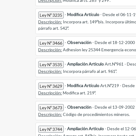
Descripción:
Modifica arts. 285º y 299º.
-
Modifica Artículo
- Desde el 06-11-
Ley Nº 3235
Descripción:
Incorpora art. 149ºbis. Incorpora último 
párrafo art. 542º.
-
Observación
- Desde el 18-12-2000
Ley Nº 3466
Descripción:
Adhesion ley 25344 Emergencia econom
-
Ampliación Articulo
Art.Nº961 - Des
Ley Nº 3535
Descripción:
Incorpora párrafo al art. 961º.
-
Modifica Artículo
Art.Nº219 - Desde 
Ley Nº 3629
Descripción:
Modifica art. 219º.
-
Observación
- Desde el 13-09-2002
Ley Nº 3673
Descripción:
Código de procedimientos mineros.
-
Ampliación Articulo
- Desde el 12-0
Ley Nº 3744
Descripción:
Agrega art. 86ºbis, incorpora texto art. 