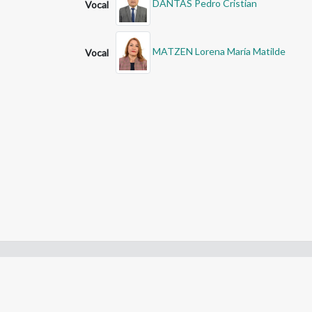
DANTAS Pedro Cristian
Vocal
MATZEN Lorena María Matilde
Vocal
Enlaces de interes:
- Constitución de Río Negro
- Gobierno de Río Negro