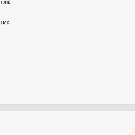
PJNE
UCR
- Constitución de la Nación Argentina
- Gobierno de la Nación Argentina