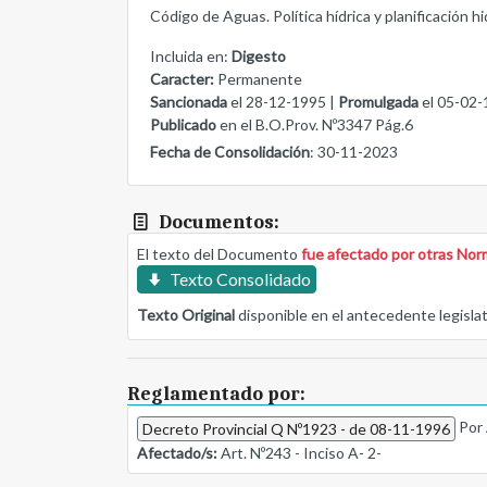
Código de Aguas. Política hídrica y planificación hi
Incluida en:
Digesto
Caracter:
Permanente
Sancionada
el 28-12-1995 |
Promulgada
el 05-02-
Publicado
en el B.O.Prov. Nº3347 Pág.6
Fecha de Consolidación
: 30-11-2023
Documentos:
El texto del Documento
fue afectado por otras No
Texto Consolidado
Texto Original
disponible en el antecedente legisla
Reglamentado por:
Por 
Decreto Provincial Q Nº1923 - de 08-11-1996
Afectado/s:
Art. Nº243 - Inciso A- 2-