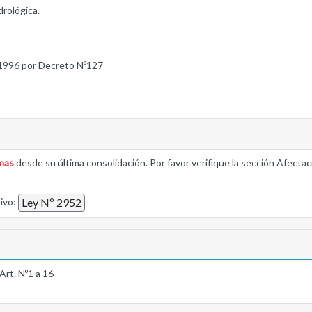
drológica.
1996 por Decreto Nº127
rmas
desde su última consolidación. Por favor verifique la sección Afectac
tivo:
Ley Nº 2952
Art. Nº1 a 16