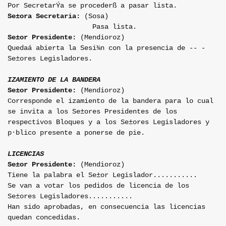
Por SecretarÝa se procederß a pasar lista.
Se±ora Secretaria:
(Sosa)
Pasa lista.
Se±or Presidente:
(Mendioroz)
Queda
á
abierta la Sesi¾n con la presencia de -- -
Se±ores Legisladores.
IZAMIENTO DE LA BANDERA
Se±or Presidente:
(Mendioroz)
Corresponde el izamiento de la bandera para lo cual
se invita a los Se±ores Presidentes de los
respectivos Bloques y a los Se±ores Legisladores y
p·blico presente a ponerse de pie.
LICENCIAS
Se±or Presidente:
(Mendioroz)
Tiene la palabra el Se±or Legislador...........
Se van a votar los pedidos de licencia de los
Se±ores Legisladores...........
Han sido aprobadas, en consecuencia las licencias
quedan concedidas.