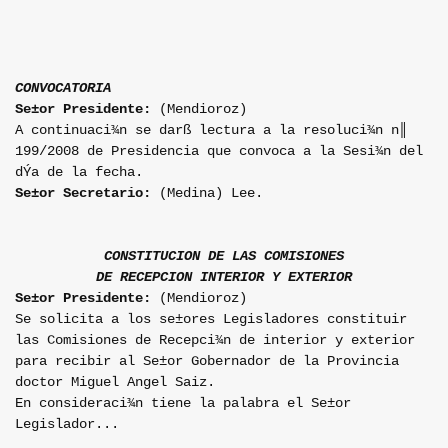
CONVOCATORIA
Se±or Presidente:
(Mendioroz)
A continuaci¾n se darß lectura a la resoluci¾n n║
199/2008 de Presidencia que convoca a la Sesi¾n del
dÝa de la fecha.
Se±or Secretario:
(Medina) Lee.
CONSTITUCION DE LAS COMISIONES
DE RECEPCION INTERIOR Y EXTERIOR
Se±or Presidente:
(Mendioroz)
Se solicita a los se±ores Legisladores constituir
las Comisiones de Recepci¾n de interior y exterior
para recibir al Se±or Gobernador de la Provincia
doctor Miguel Angel Saiz.
En consideraci¾n tiene la palabra el Se±or
Legislador...