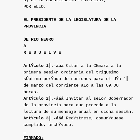
9) de la Constituci¾n Provincial;
POR ELLO:
EL PRESIDENTE DE LA LEGISLATURA DE LA
PROVINCIA
DE RIO NEGRO
á
R E S U E L V E
ArtÝculo 1║.-
ááá
Citar a la Cßmara a la
primera sesi¾n ordinaria del trigÚsimo
sÚptimo perÝodo de sesiones para el dÝa 1║
de marzo del corriente a±o a las 09,00
horas.
ArtÝculo 2║.-
ááá
Invitar al se±or Gobernador
de la provincia para que proceda a la
lectura de su mensaje anual en dicha sesi¾n.
ArtÝculo 3║.-
ááá
RegÝstrese, comunÝquese
cumplido, archÝvese.
FIRMADO: