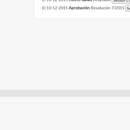
Sesión Co
- El 10-12-2015
Aprobación
Resolución 7/2015
S
Enlaces de interes:
- Constitución de Río Negro
- Gobierno de Río Negro
- Poder Judicial de Río Negro
- Tribunal de Cuentas de Río Negro