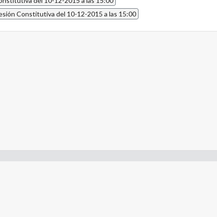
nstitutiva del 10-12-2015 a las 15:00
esión Constitutiva del 10-12-2015 a las 15:00
- Constitución de la Nación Argentina
- Gobierno de la Nación Argentina
- Poder Judicial de la Nación Argentina
- H. Senado de la Nación Argentina