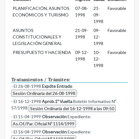
PLANIFICACIÓN, ASUNTOS
07-08-
21-
Favorable
ECONÓMICOS Y TURISMO
1998
09-
1998
ASUNTOS
21-09-
09-
Favorable
CONSTITUCIONALES Y
1998
12-
LEGISLACIÓN GENERAL
1998
PRESUPUESTO Y HACIENDA
09-12-
10-
Favorable
1998
12-
1998
Tratamientos / Trámites:
- El 26-08-1998
Expdte Entrado
Sesión Ordinaria del 26-08-1998
- El 16-12-1998
Aprob.1º Vuelta
Boletín Informativo Nº
57/1998
Sesión Ordinaria del 16-12-1998 a las 09:50
- El 15-04-1999
Observación
Expediente:
As.Of./Par. Oficial Nº 1114/1999
- El 16-04-1999
Observación
Expediente:
As.Of./Par. Oficial Nº 1119/1999